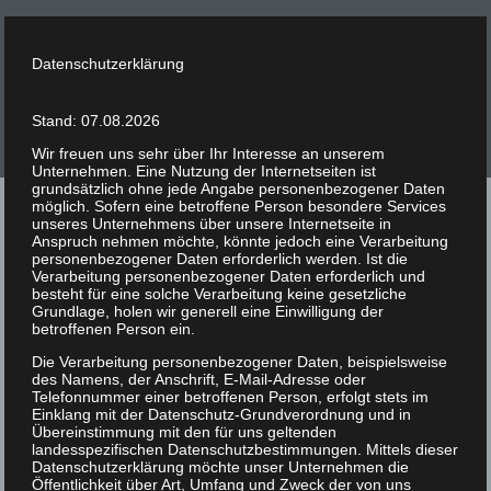
Datenschutzerklärung
Stand: 07.08.2026
Wir freuen uns sehr über Ihr Interesse an unserem
Unternehmen. Eine Nutzung der Internetseiten ist
grundsätzlich ohne jede Angabe personenbezogener Daten
möglich. Sofern eine betroffene Person besondere Services
unseres Unternehmens über unsere Internetseite in
Anspruch nehmen möchte, könnte jedoch eine Verarbeitung
Impressum
personenbezogener Daten erforderlich werden. Ist die
Verarbeitung personenbezogener Daten erforderlich und
besteht für eine solche Verarbeitung keine gesetzliche
Grundlage, holen wir generell eine Einwilligung der
Angaben gemäß § 18 Abs. 2 Medienstaatsvertrag
betroffenen Person ein.
Marius Großkopf Software- und Webentwicklung
Die Verarbeitung personenbezogener Daten, beispielsweise
des Namens, der Anschrift, E-Mail-Adresse oder
Marius Großkopf
Telefonnummer einer betroffenen Person, erfolgt stets im
Bürgstrasse
Einklang mit der Datenschutz-Grundverordnung und in
Übereinstimmung mit den für uns geltenden
74834 Elztal- N
landesspezifischen Datenschutzbestimmungen. Mittels dieser
Germany
Datenschutzerklärung möchte unser Unternehmen die
Öffentlichkeit über Art, Umfang und Zweck der von uns