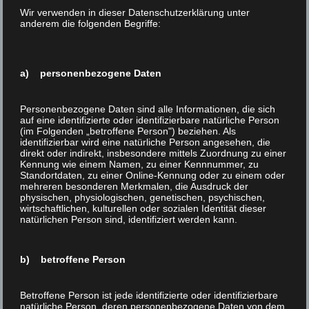
verlinkten Seiten ist stets der jeweilige Anbieter oder
Wir verwenden in dieser Datenschutzerklärung unter
Betreiber der Seiten verantwortlich. Die verlinkten
anderem die folgenden Begriffe:
Seiten wurden zum Zeitpunkt der Verlinkung auf
mögliche Rechtsverstöße überprüft. Rechtswidrige
Inhalte waren zum Zeitpunkt der Verlinkung nicht
a) personenbezogene Daten
erkennbar. Eine permanente inhaltliche Kontrolle
der verlinkten Seiten ist jedoch ohne konkrete
Personenbezogene Daten sind alle Informationen, die sich
Anhaltspunkte einer Rechtsverletzung nicht
auf eine identifizierte oder identifizierbare natürliche Person
zumutbar. Bei Bekanntwerden von
(im Folgenden „betroffene Person") beziehen. Als
identifizierbar wird eine natürliche Person angesehen, die
Rechtsverletzungen werden wir derartige Links
direkt oder indirekt, insbesondere mittels Zuordnung zu einer
umgehend entfernen.
Kennung wie einem Namen, zu einer Kennnummer, zu
Standortdaten, zu einer Online-Kennung oder zu einem oder
mehreren besonderen Merkmalen, die Ausdruck der
Haftung für Inhalt:
physischen, physiologischen, genetischen, psychischen,
Die Inhalte unserer Seiten wurden mit größter
wirtschaftlichen, kulturellen oder sozialen Identität dieser
Sorgfalt erstellt. Für die Richtigkeit, Vollständigkeit
natürlichen Person sind, identifiziert werden kann.
und Aktualität der Inhalte können wir jedoch keine
Gewähr übernehmen. Als Diensteanbieter sind wir
b) betroffene Person
gemäß § 7 Abs.1 TMG für eigene Inhalte auf diesen
Seiten nach den allgemeinen Gesetzen
Betroffene Person ist jede identifizierte oder identifizierbare
verantwortlich. Nach § 8 bis 10 TMG sind wir als
natürliche Person, deren personenbezogene Daten von dem