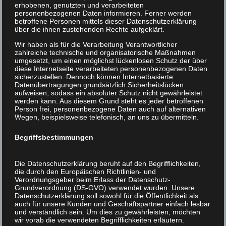
Vertreten durch:
Marius Großkopf
erhobenen, genutzten und verarbeiteten
personenbezogenen Daten informieren. Ferner werden
betroffene Personen mittels dieser Datenschutzerklärung
Kontakt:
über die ihnen zustehenden Rechte aufgeklärt.
Telefon: 015117641450
Wir haben als für die Verarbeitung Verantwortlicher
E-Mail:
zahlreiche technische und organisatorische Maßnahmen
umgesetzt, um einen möglichst lückenlosen Schutz der über
Umsatzsteuernummer:
DE323651794
diese Internetseite verarbeiteten personenbezogenen Daten
sicherzustellen. Dennoch können Internetbasierte
Datenübertragungen grundsätzlich Sicherheitslücken
Verantwortlich für den Inhalt nach § 55 Abs. 2 RStV:
aufweisen, sodass ein absoluter Schutz nicht gewährleistet
Marius Großkopf
werden kann. Aus diesem Grund steht es jeder betroffenen
Person frei, personenbezogene Daten auch auf alternativen
Bürgstrasse
Wegen, beispielsweise telefonisch, an uns zu übermitteln.
74834 Elztal- N
Germany
Begriffsbestimmungen
Haftungsausschluss
Die Datenschutzerklärung beruht auf den Begrifflichkeiten,
Haftung für Links:
die durch den Europäischen Richtlinien- und
Verordnungsgeber beim Erlass der Datenschutz-
Unser Angebot enthält Links zu externen Webseiten
Grundverordnung (DS-GVO) verwendet wurden. Unsere
Dritter, auf deren Inhalte wir keinen Einfluss haben.
Datenschutzerklärung soll sowohl für die Öffentlichkeit als
auch für unsere Kunden und Geschäftspartner einfach lesbar
Deshalb können wir für diese fremden Inhalte auch
und verständlich sein. Um dies zu gewährleisten, möchten
keine Gewähr übernehmen. Für die Inhalte der
wir vorab die verwendeten Begrifflichkeiten erläutern.