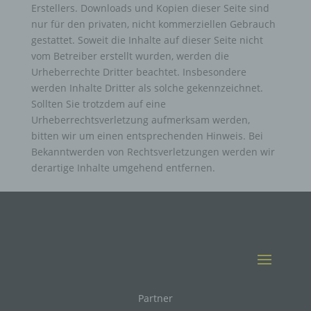
Erstellers. Downloads und Kopien dieser Seite sind
e) Profiling
nur für den privaten, nicht kommerziellen Gebrauch
gestattet. Soweit die Inhalte auf dieser Seite nicht
Profiling ist jede Art der automatisierten Verarbeitung
vom Betreiber erstellt wurden, werden die
personenbezogener Daten, die darin besteht, dass diese
Urheberrechte Dritter beachtet. Insbesondere
personenbezogenen Daten verwendet werden, um
bestimmte persönliche Aspekte, die sich auf eine natürliche
werden Inhalte Dritter als solche gekennzeichnet.
Person beziehen, zu bewerten, insbesondere, um Aspekte
Sollten Sie trotzdem auf eine
bezüglich Arbeitsleistung, wirtschaftlicher Lage, Gesundheit,
persönlicher Vorlieben, Interessen, Zuverlässigkeit,
Urheberrechtsverletzung aufmerksam werden,
Verhalten, Aufenthaltsort oder Ortswechsel dieser natürlichen
bitten wir um einen entsprechenden Hinweis. Bei
Person zu analysieren oder vorherzusagen.
Bekanntwerden von Rechtsverletzungen werden wir
derartige Inhalte umgehend entfernen.
f) Pseudonymisierung
Pseudonymisierung ist die Verarbeitung personenbezogener
Daten in einer Weise, auf welche die personenbezogenen
Daten ohne Hinzuziehung zusätzlicher Informationen nicht
mehr einer spezifischen betroffenen Person zugeordnet
werden können, sofern diese zusätzlichen Informationen
gesondert aufbewahrt werden und technischen und
organisatorischen Maßnahmen unterliegen, die
gewährleisten, dass die personenbezogenen Daten nicht
Partner
einer identifizierten oder identifizierbaren natürlichen Person